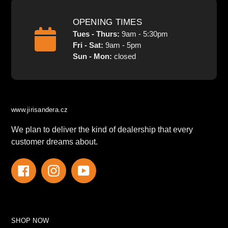
OPENING TIMES
Tues - Thurs:
9am - 5:30pm
Fri - Sat:
9am - 5pm
Sun - Mon:
closed
www.jirisandera.cz
We plan to deliver the kind of dealership that every
customer dreams about.
Facebook
Instagram
YouTube
SHOP NOW