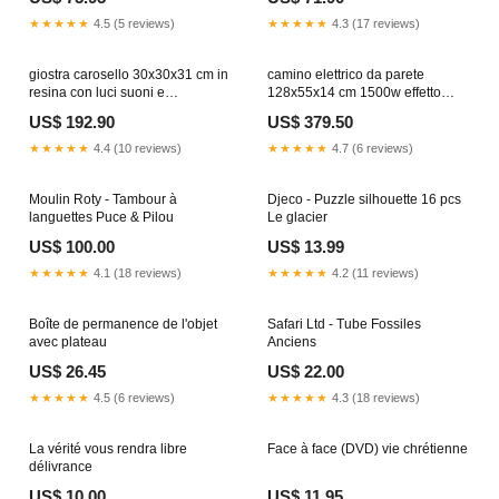
★★★★★
4.5 (5 reviews)
★★★★★
4.3 (17 reviews)
giostra carosello 30x30x31 cm in
camino elettrico da parete
resina con luci suoni e
128x55x14 cm 1500w effetto
movimento 234595 Titre:Default
fiamma sined stelvio nero
US$ 192.90
US$ 379.50
Title
234525 Titre:Default Title
★★★★★
4.4 (10 reviews)
★★★★★
4.7 (6 reviews)
Moulin Roty - Tambour à
Djeco - Puzzle silhouette 16 pcs
languettes Puce & Pilou
Le glacier
US$ 100.00
US$ 13.99
★★★★★
4.1 (18 reviews)
★★★★★
4.2 (11 reviews)
Boîte de permanence de l'objet
Safari Ltd - Tube Fossiles
avec plateau
Anciens
US$ 26.45
US$ 22.00
★★★★★
4.5 (6 reviews)
★★★★★
4.3 (18 reviews)
La vérité vous rendra libre
Face à face (DVD) vie chrétienne
délivrance
US$ 10.00
US$ 11.95