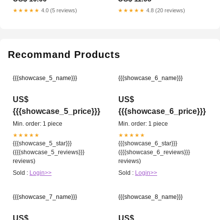
★★★★★
4.0 (5 reviews)
★★★★★
4.8 (20 reviews)
Recommand Products
{{{showcase_5_name}}}
{{{showcase_6_name}}}
US$
US$
{{{showcase_5_price}}}
{{{showcase_6_price}}}
Min. order: 1 piece
Min. order: 1 piece
★★★★★
★★★★★
{{{showcase_5_star}}}
{{{showcase_6_star}}}
({{{showcase_5_reviews}}}
({{{showcase_6_reviews}}}
reviews)
reviews)
Sold :
Login>>
Sold :
Login>>
{{{showcase_7_name}}}
{{{showcase_8_name}}}
US$
US$