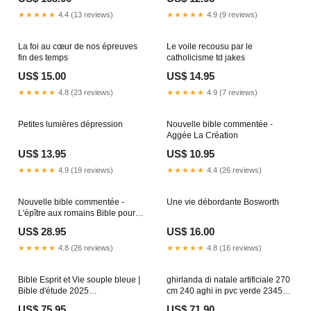
550V80WT
★★★★★
4.4 (13 reviews)
★★★★★
4.9 (9 reviews)
La foi au cœur de nos épreuves
Le voile recousu par le
fin des temps
catholicisme td jakes
US$ 15.00
US$ 14.95
★★★★★
4.8 (23 reviews)
★★★★★
4.9 (7 reviews)
Petites lumières dépression
Nouvelle bible commentée -
Aggée La Création
US$ 13.95
US$ 10.95
★★★★★
4.9 (19 reviews)
★★★★★
4.4 (26 reviews)
Nouvelle bible commentée -
Une vie débordante Bosworth
L'épître aux romains Bible pour
enfants
US$ 28.95
US$ 16.00
★★★★★
4.8 (26 reviews)
★★★★★
4.8 (16 reviews)
Bible Esprit et Vie souple bleue |
ghirlanda di natale artificiale 270
Bible d'étude 2025
cm 240 aghi in pvc verde 234587
encouragement
8019990676074
US$ 75.95
US$ 71.90