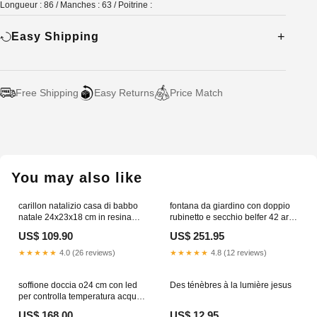
Longueur : 86 / Manches : 63 / Poitrine :
Easy Shipping
Free Shipping
Easy Returns
Price Match
Adding
product
to
your
You may also like
cart
carillon natalizio casa di babbo
fontana da giardino con doppio
natale 24x23x18 cm in resina
rubinetto e secchio belfer 42 arrc
con luci suoni e movimento
cactus turchese 234580
US$ 109.90
US$ 251.95
234593 7403-900
G2000BLUCVL
★★★★★
4.0 (26 reviews)
★★★★★
4.8 (12 reviews)
soffione doccia o24 cm con led
Des ténèbres à la lumière jesus
per controlla temperatura acqua
sined grigio 234543 830-
US$ 168.00
US$ 12.95