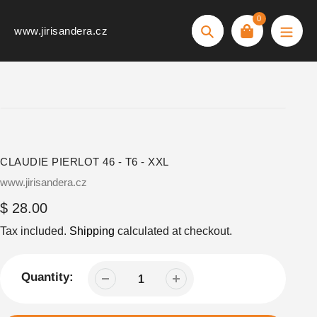
Skip
0
to
www.jirisandera.cz
Search
content
CLAUDIE PIERLOT 46 - T6 - XXL
Vendor
www.jirisandera.cz
Regular
$ 28.00
price
Tax included.
Shipping
calculated at checkout.
Quantity: