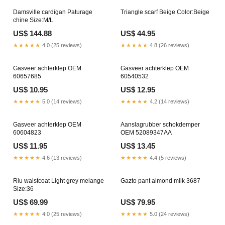
Damsville cardigan Paturage
Triangle scarf Beige Color:Beige
chine Size:M/L
US$ 144.88
US$ 44.95
★★★★★
4.0 (25 reviews)
★★★★★
4.8 (26 reviews)
Gasveer achterklep OEM
Gasveer achterklep OEM
60657685
60540532
US$ 10.95
US$ 12.95
★★★★★
5.0 (14 reviews)
★★★★★
4.2 (14 reviews)
Gasveer achterklep OEM
Aanslagrubber schokdemper
60604823
OEM 52089347AA
US$ 11.95
US$ 13.45
★★★★★
4.6 (13 reviews)
★★★★★
4.4 (5 reviews)
Riu waistcoat Light grey melange
Gazto pant almond milk 3687
Size:36
US$ 69.99
US$ 79.95
★★★★★
4.0 (25 reviews)
★★★★★
5.0 (24 reviews)