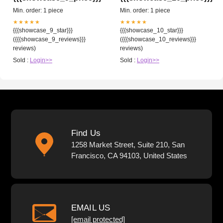
Min. order: 1 piece
Min. order: 1 piece
★★★★★
★★★★★
{{{showcase_9_star}}}
{{{showcase_10_star}}}
({{{showcase_9_reviews}}}
({{{showcase_10_reviews}}}
reviews)
reviews)
Sold :
Login>>
Sold :
Login>>
Find Us
1258 Market Street, Suite 210, San
Francisco, CA 94103, United States
EMAIL US
[email protected]