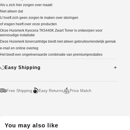
Als u zich hier zorgen over maakt
Niet alleen dat
U hoeft zich geen zorgen te maken over storingen
of vragen heeft over onze producten
Onze Huismerk Kyocera TK5440K Zwart Toner is ontworpen voor
eenvoudige installatie
Deze Huismerk tonercartridge biedt niet alleen gebruiksvriendelijk gemak
e-mail en online overleg
Het biedt een ongeëvenaarde combinatie van premiumprestaties
Easy Shipping
Free Shipping
Easy Returns
Price Match
Adding
product
to
your
You may also like
cart