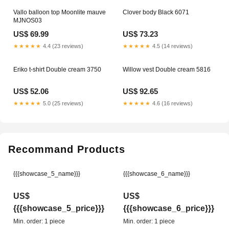
Vallo balloon top Moonlite mauve
Clover body Black 6071
MJNOS03
US$ 69.99
US$ 73.23
★★★★★
4.4 (23 reviews)
★★★★★
4.5 (14 reviews)
Eriko t-shirt Double cream 3750
Willow vest Double cream 5816
US$ 52.06
US$ 92.65
★★★★★
5.0 (25 reviews)
★★★★★
4.6 (16 reviews)
Recommand Products
{{{showcase_5_name}}}
{{{showcase_6_name}}}
US$
US$
{{{showcase_5_price}}}
{{{showcase_6_price}}}
Min. order: 1 piece
Min. order: 1 piece