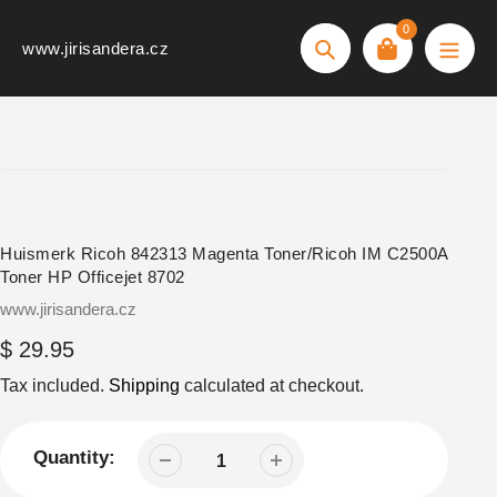
Skip
0
to
www.jirisandera.cz
Search
content
Huismerk Ricoh 842313 Magenta Toner/Ricoh IM C2500A
Toner HP Officejet 8702
Vendor
www.jirisandera.cz
Regular
$ 29.95
price
Tax included.
Shipping
calculated at checkout.
Quantity: