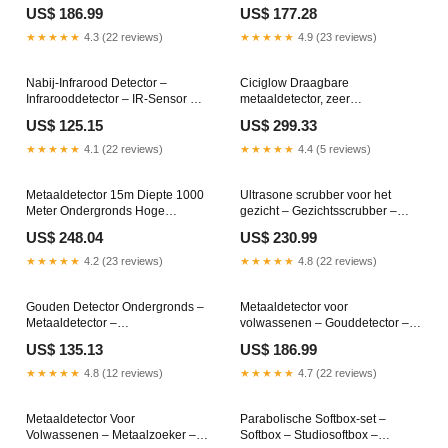
Goudzoeker – Metaalzoeker –
Volumeborstel – Met Reistas –
US$ 186.99
US$ 177.28
Detectieapparaat – Dubbele D-
110.000 Tpm Borstelloze Motor –
Spoel 28 Cm – IP68 Waterdicht
Ionentechnologie Tegen Pluis
★★★★★
4.3 (22 reviews)
★★★★★
4.9 (23 reviews)
Color:Zwart-D14
Skipped_test_prods_B
Nabij-Infrarood Detector –
Ciciglow Draagbare
Infrarooddetector – IR-Sensor –
metaaldetector, zeer
Lichtsensor – Optische Sensor –
nauwkeurige, goud- en
US$ 125.15
US$ 299.33
Silicium met Overgangsmetalen
zilverdetector met scherm voor
– Voor Onderzoek En
metaaldetectie (EU-stekker 100-
★★★★★
4.1 (22 reviews)
★★★★★
4.4 (5 reviews)
Ontwikkeling Sep12
240 V) Batch 4
Metaaldetector 15m Diepte 1000
Ultrasone scrubber voor het
Meter Ondergronds Hoge
gezicht – Gezichtsscrubber –
Nauwkeurigheid Goud Zilver
Huidspatel – Gezichtsreiniger –
US$ 248.04
US$ 230.99
Koperzoeker met Scherm, Groot
Mee-eter Verwijderaar –
en Helder Scherm, Realtime
Zilverkleurig – 26.000 Trillingen
★★★★★
4.2 (23 reviews)
★★★★★
4.8 (22 reviews)
Gegevens (EU-stekker 100-
Per Seconde – Draadloos
240V) cages & accessories
Opladen April 25
Gouden Detector Ondergronds –
Metaaldetector voor
Metaaldetector –
volwassenen – Gouddetector –
Grondpenetrerende Detector –
Metaalzoeker – Schatzoeker –
US$ 135.13
US$ 186.99
Pinpointer – Bodemscanner –
Metaalvinder – Geel – 5
Met 6 Antennes – Tot 1200 M
Zoekmodi en Geheugenmodus –
★★★★★
4.8 (12 reviews)
★★★★★
4.7 (22 reviews)
Bereik – Tot 30 M Diepte Amazon
25 cm IP68 Waterdichte Spoel
April 25
Metaaldetector Voor
Parabolische Softbox-set –
Volwassenen – Metaalzoeker –
Softbox – Studiosoftbox –