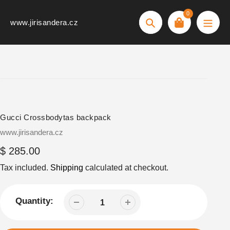
Skip
0
to
www.jirisandera.cz
Search
content
Gucci Crossbodytas backpack
Vendor
www.jirisandera.cz
Regular
$ 285.00
price
Tax included.
Shipping
calculated at checkout.
Quantity: