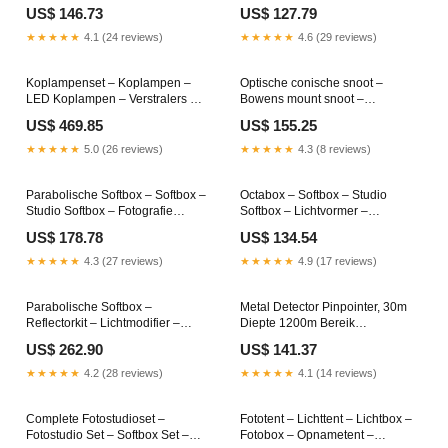
Zoekdetector – Schatzoeker –
Fotosoftbox – Videosoftbox – 55
US$ 146.73
US$ 127.79
Detectieapparaat – Verstelbare
x 37 cm – Bowens Aansluiting –
Steel Van 90 Tot 145 Cm –
Snelontgrendeling & Dubbele
★★★★★
4.1 (24 reviews)
★★★★★
4.6 (29 reviews)
Waterdichte IP68 Zoekspoel
Diffusers Size:26"/65cm
electric pottery wheel machine
Koplampenset – Koplampen –
Optische conische snoot –
LED Koplampen – Verstralers –
Bowens mount snoot –
Lampenset – Set van 2 – 134 Mm
Projectiesnoot – Gobo projector –
US$ 469.85
US$ 155.25
Compact – IP68/69K
Lichtprojector – 50 mm lens met
Weerbestendig Sep11
24 gobos en 5 kleurfilters –
★★★★★
5.0 (26 reviews)
★★★★★
4.3 (8 reviews)
Aluminiumlegering,
hittebestendig Dec-25
Parabolische Softbox – Softbox –
Octabox – Softbox – Studio
Studio Softbox – Fotografie
Softbox – Lichtvormer –
Softbox – Bowens Softbox – 120
Octagonale Softbox – 120 cm –
US$ 178.78
US$ 134.54
Cm – Quick Release In Minder
360° Draaibaar Top 20 Products
Dan 15 Seconden – Inclusief 2
★★★★★
4.3 (27 reviews)
★★★★★
4.9 (17 reviews)
Diffusers En Honingraatrooster
wind turbines generator lantern
Parabolische Softbox –
Metal Detector Pinpointer, 30m
Reflectorkit – Lichtmodifier –
Diepte 1200m Bereik
Diffuserset – Studio Softbox –
Gouddetector 6 Antenne
US$ 262.90
US$ 141.37
21,6 Inch – Compact Ondiep
Nauwkeurige Finding
Ontwerp – 40° Honingraatraster
Microcomputer Control Metal
★★★★★
4.2 (28 reviews)
★★★★★
4.1 (14 reviews)
B_Prod
Finder voor Verschillende Terrein
pottery wheel machine 30 cm
Complete Fotostudioset –
Fototent – Lichttent – Lichtbox –
Fotostudio Set – Softbox Set –
Fotobox – Opnametent –