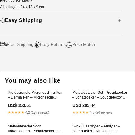
Kleur: donkerblauw
Afmetingen: 24 x 13 x 9 cm
Easy Shipping
Free Shipping
Easy Returns
Price Match
Adding
product
to
your
You may also like
cart
Professionele Microneedling Pen
Metaaldetector Set – Goudzoeker
– Derma Pen – Microneedle
– Schatzoeker – Gouddetector –
Apparaat – Serum Applicator –
Detector – 5 Zoekmodi Met
US$ 153.51
US$ 203.44
Huidverzorgingspen – EMS
Automatische Bodembalans – 12
Microstroom & Essence-Infusie –
Inch Dubbele D-Spoel Tot 25 Cm
★★★★★
4.2 (17 reviews)
★★★★★
4.6 (20 reviews)
6 Snelheden, Instelbare
Joyce
Naaldlengte 0-1,0 Mm Batch 4
Metaaldetector Voor
5-In-1 Haarstyler – Airstyler –
Volwassenen – Schatzoeker –
Föhnborstel – Krultang –