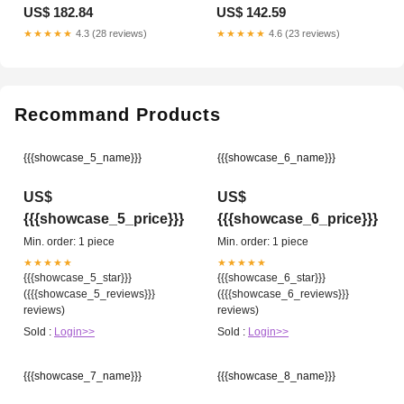
Achtergrondsysteem –
Dimbare Verlichting – 40 Cm Met
US$ 182.84
US$ 142.59
Studiolampen – 2,6 x 3 m
4 Achtergronden FEB - 26
Verstelbaar Aluminium Frame – 3
★★★★★
4.3 (28 reviews)
★★★★★
4.6 (23 reviews)
Katoenen Achtergronden Groen,
Zwart En Wit Sep17
Recommand Products
{{{showcase_5_name}}}
{{{showcase_6_name}}}
US$
US$
{{{showcase_5_price}}}
{{{showcase_6_price}}}
Min. order: 1 piece
Min. order: 1 piece
★★★★★
★★★★★
{{{showcase_5_star}}}
{{{showcase_6_star}}}
({{{showcase_5_reviews}}}
({{{showcase_6_reviews}}}
reviews)
reviews)
Sold :
Login>>
Sold :
Login>>
{{{showcase_7_name}}}
{{{showcase_8_name}}}