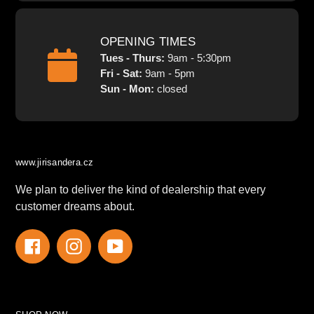
OPENING TIMES
Tues - Thurs:
9am - 5:30pm
Fri - Sat:
9am - 5pm
Sun - Mon:
closed
www.jirisandera.cz
We plan to deliver the kind of dealership that every
customer dreams about.
Facebook
Instagram
YouTube